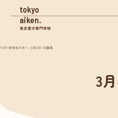
tokyo
aiken.
東京愛犬専門学校
TOP
/
在校生の方へ
/
3月8日 1B連絡
資料請求
3月
学校案内
入学
東京愛犬の特長
募集
めざせる仕事紹介
奨学
- トリマー
- 愛玩動物看護師
体験