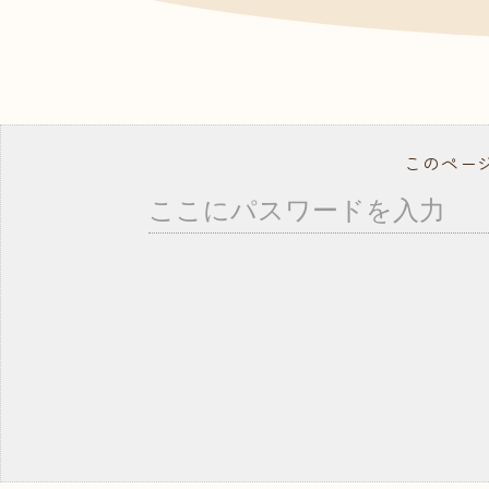
- ドッグトレーナー
資料
よく
就職サポート・資格取得
講師紹介
年間行事スケジュール
学校概要・学校のあゆみ
このペー
在校生の方へ
卒業生の方へ
事業所の皆様へ
教職員募集
モデル犬募集
コ