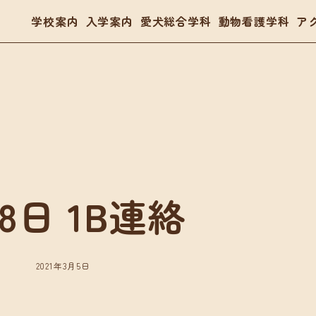
学校案内
入学案内
愛犬総合学科
動物看護学科
ア
- トリマー
- 愛玩動物看護師
- ドッグトレーナー
体験入学・学校見学
03
8日 1B連絡
案内
愛犬総合学科
動物看護学科
要項
在校生の声
国家資格「愛玩動物看護師
金・教育ローン
卒業生の声
在校生の声
2021年3月5日
卒業生の声
入学・学校見学