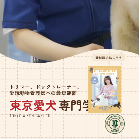
就職サポート・資
格取得
講師紹介
年間行事スケ
ジュール
学校概要・学校の
あゆみ
資料請求はこちら
入学案内
募集要項
トリマー、ドックトレーナー、
奨学金・教育ロー
愛玩動物看護師への最短距離
ン
TOKYO AIKEN GAKUEN
体験入学・学校見
学
資料請求