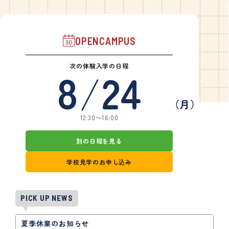
よくある質問
愛犬総合学科
OPENCAMPUS
在校生の声
卒業生の声
次の体験入学の日程
8
/
24
動物看護学科
（月）
国家資格「愛玩動
12:30〜16:00
物看護師」とは？
在校生の声
別の日程を見る
卒業生の声
学校見学のお申し込み
アクセス
在校生の方へ
PICK UP NEWS
卒業生の方へ
事業所の皆様へ
夏季休業のお知らせ