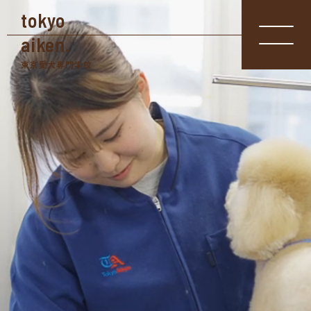
tokyo
aiken.
東京愛犬専門学校
入学相談室
体験入学
資料請求
03-3361-
学校見学
5855
学校案内
東京愛犬の特長
めざせる仕事紹介
- トリマー
- 愛玩動物看護師
- ドッグトレーナー