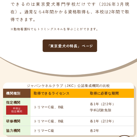
できるのは東京愛犬専門学校だけです（2026年3月現
在）。通常なら4年間かかる資格取得も、本校は2年間で取
得できます。
※動物看護科でもトリミングスキルを学ぶことができます。
「東京愛犬の特長」ページ
ジャパンケネルクラブ（JKC）公認養成機関の比較
機関種別
取得できるライセンス
取得に必要な期間
指定機関
各1年（計2年）
トリマーC級、B級
本校は
学科試験免除
指定機関
研修機関
トリマーC級、B級
各1年（計2年）
協力機関
トリマーC級
各2年