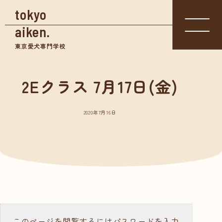
tokyo
aiken.
東京愛犬専門学校
2Eクラス 7月17日(金)
入学相談室
体験入学
資料請求
03-3361-
学校見学
5855
2020年7月16日
学校案内
東京愛犬の特長
めざせる仕事紹介
- トリマー
- 愛玩動物看護師
- ドッグトレーナー
このページを閲覧するにはパスワードを入力