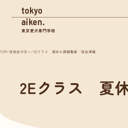
tokyo
aiken.
東京愛犬専門学校
TOP
/
在校生の方へ
/
2Eクラス 夏休み課題動画 採血準備
資料請求
2Eクラス 夏
学校案内
入学
東京愛犬の特長
募集
めざせる仕事紹介
奨学
- トリマー
- 愛玩動物看護師
体験