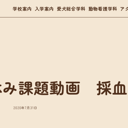
学校案内
入学案内
愛犬総合学科
動物看護学科
ア
- トリマー
- 愛玩動物看護師
- ドッグトレーナー
体験入学・学校見学
03
休み課題動画 採
案内
愛犬総合学科
動物看護学科
要項
在校生の声
国家資格「愛玩動物看護師
金・教育ローン
卒業生の声
在校生の声
2020年7月31日
卒業生の声
入学・学校見学