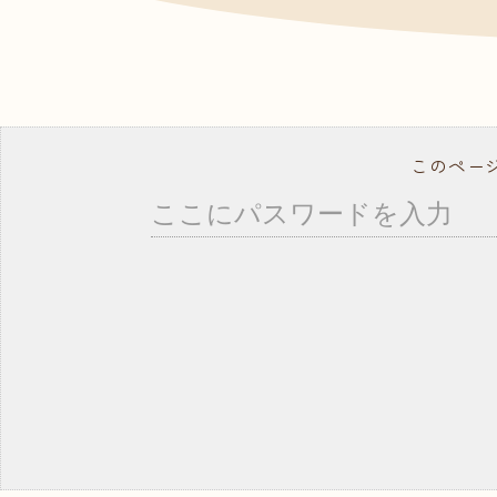
- ドッグトレーナー
資料
よく
就職サポート・資格取得
講師紹介
年間行事スケジュール
学校概要・学校のあゆみ
このペー
在校生の方へ
卒業生の方へ
事業所の皆様へ
教職員募集
モデル犬募集
コ