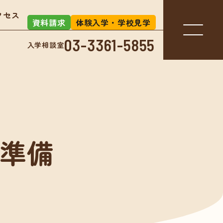
クセス
資料請求
体験入学・学校見学
03-3361-5855
入学相談室
入学相談室
-3361-5855
血準備
アクセス
お知らせ
」とは？