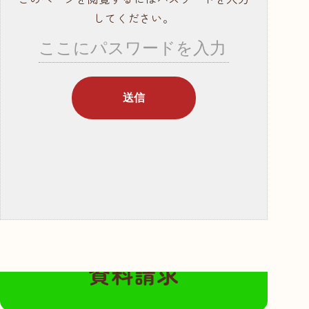
就職サポート・資
してください。
格取得
講師紹介
年間行事スケ
ジュール
学校概要・学校の
あゆみ
入学案内
募集要項
奨学金・教育ロー
ン
無料の資料請求はこちらから
体験入学・学校見
資料請求
学
資料請求