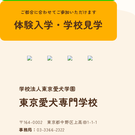
よくある質問
ご都合に合わせてご参加いただけます
愛犬総合学科
体験入学・学校見学
在校生の声
卒業生の声
動物看護学科
国家資格「愛玩動
物看護師」とは？
在校生の声
学校法人東京愛犬学園
卒業生の声
東京愛犬専門学校
アクセス
在校生の方へ
卒業生の方へ
〒164-0002 東京都中野区上高田1-1-1
事務局：
03-3366-2322
事業所の皆様へ