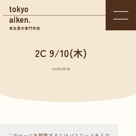
tokyo
aiken.
東京愛犬専門学校
2C 9/10(木)
入学相談室
体験入学
資料請求
03-3361-
学校見学
5855
2020年9月9日
学校案内
東京愛犬の特長
めざせる仕事紹介
- トリマー
- 愛玩動物看護師
- ドッグトレーナー
このページを閲覧するにはパスワードを入力