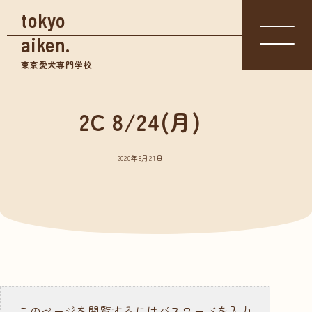
tokyo
aiken.
東京愛犬専門学校
2C 8/24(月)
入学相談室
体験入学
資料請求
03-3361-
学校見学
5855
2020年8月21日
学校案内
東京愛犬の特長
めざせる仕事紹介
- トリマー
- 愛玩動物看護師
- ドッグトレーナー
このページを閲覧するにはパスワードを入力