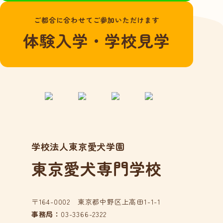
よくある質問
ご都合に合わせてご参加いただけます
愛犬総合学科
体験入学・学校見学
在校生の声
卒業生の声
動物看護学科
国家資格「愛玩動
物看護師」とは？
在校生の声
学校法人東京愛犬学園
卒業生の声
東京愛犬専門学校
アクセス
在校生の方へ
卒業生の方へ
〒164-0002 東京都中野区上高田1-1-1
事務局：
03-3366-2322
事業所の皆様へ