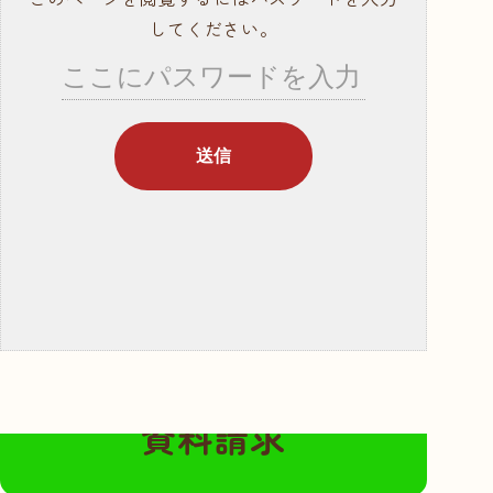
就職サポート・資
してください。
格取得
講師紹介
年間行事スケ
ジュール
学校概要・学校の
あゆみ
入学案内
募集要項
奨学金・教育ロー
ン
無料の資料請求はこちらから
体験入学・学校見
資料請求
学
資料請求