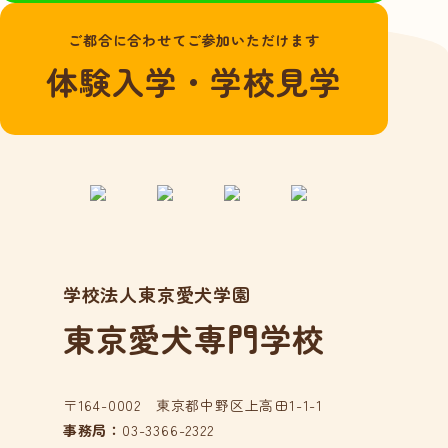
よくある質問
ご都合に合わせてご参加いただけます
愛犬総合学科
体験入学・学校見学
在校生の声
卒業生の声
動物看護学科
国家資格「愛玩動
物看護師」とは？
在校生の声
学校法人東京愛犬学園
卒業生の声
東京愛犬専門学校
アクセス
在校生の方へ
卒業生の方へ
〒164-0002 東京都中野区上高田1-1-1
事務局：
03-3366-2322
事業所の皆様へ