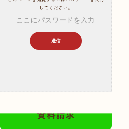
就職サポート・資
してください。
格取得
講師紹介
年間行事スケ
ジュール
学校概要・学校の
あゆみ
入学案内
募集要項
奨学金・教育ロー
ン
無料の資料請求はこちらから
体験入学・学校見
資料請求
学
資料請求