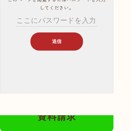
就職サポート・資
してください。
格取得
講師紹介
年間行事スケ
ジュール
学校概要・学校の
あゆみ
入学案内
募集要項
奨学金・教育ロー
ン
無料の資料請求はこちらから
体験入学・学校見
資料請求
学
資料請求