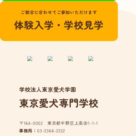
よくある質問
ご都合に合わせてご参加いただけます
愛犬総合学科
体験入学・学校見学
在校生の声
卒業生の声
動物看護学科
国家資格「愛玩動
物看護師」とは？
在校生の声
学校法人東京愛犬学園
卒業生の声
東京愛犬専門学校
アクセス
在校生の方へ
卒業生の方へ
〒164-0002 東京都中野区上高田1-1-1
事務局：
03-3366-2322
事業所の皆様へ