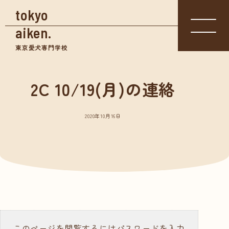
tokyo
aiken.
東京愛犬専門学校
2C 10/19(月)の連絡
入学相談室
体験入学
資料請求
03-3361-
学校見学
5855
2020年10月16日
学校案内
東京愛犬の特長
めざせる仕事紹介
- トリマー
- 愛玩動物看護師
- ドッグトレーナー
このページを閲覧するにはパスワードを入力