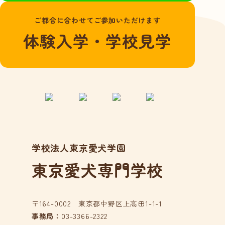
よくある質問
ご都合に合わせてご参加いただけます
愛犬総合学科
体験入学・学校見学
在校生の声
卒業生の声
動物看護学科
国家資格「愛玩動
物看護師」とは？
在校生の声
学校法人東京愛犬学園
卒業生の声
東京愛犬専門学校
アクセス
在校生の方へ
卒業生の方へ
〒164-0002 東京都中野区上高田1-1-1
事務局：
03-3366-2322
事業所の皆様へ