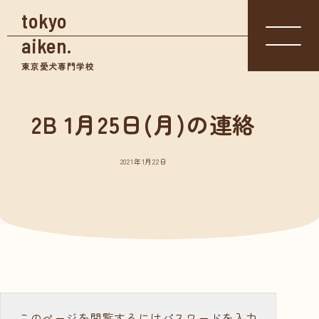
tokyo
aiken.
東京愛犬専門学校
2B 1月25日(月)の連絡
入学相談室
体験入学
資料請求
03-3361-
学校見学
5855
2021年1月22日
学校案内
東京愛犬の特長
めざせる仕事紹介
- トリマー
- 愛玩動物看護師
- ドッグトレーナー
このページを閲覧するにはパスワードを入力