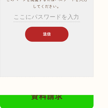
就職サポート・資
してください。
格取得
講師紹介
年間行事スケ
ジュール
学校概要・学校の
あゆみ
入学案内
募集要項
奨学金・教育ロー
ン
無料の資料請求はこちらから
体験入学・学校見
資料請求
学
資料請求