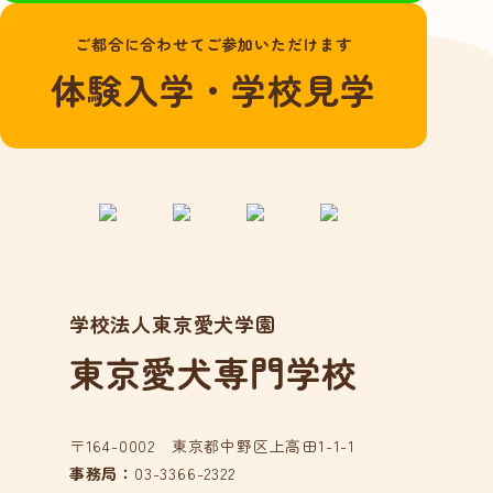
よくある質問
ご都合に合わせてご参加いただけます
愛犬総合学科
体験入学・学校見学
在校生の声
卒業生の声
動物看護学科
国家資格「愛玩動
物看護師」とは？
在校生の声
学校法人東京愛犬学園
卒業生の声
東京愛犬専門学校
アクセス
在校生の方へ
卒業生の方へ
〒164-0002 東京都中野区上高田1-1-1
事務局：
03-3366-2322
事業所の皆様へ