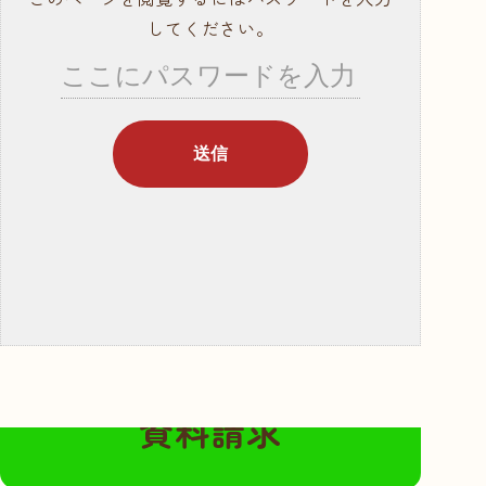
就職サポート・資
してください。
格取得
講師紹介
年間行事スケ
ジュール
学校概要・学校の
あゆみ
入学案内
募集要項
奨学金・教育ロー
ン
無料の資料請求はこちらから
体験入学・学校見
資料請求
学
資料請求