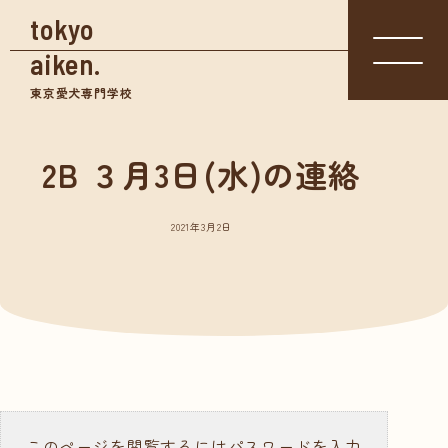
tokyo
aiken.
東京愛犬専門学校
2B ３月3日(水)の連絡
入学相談室
体験入学
資料請求
03-3361-
学校見学
5855
2021年3月2日
学校案内
東京愛犬の特長
めざせる仕事紹介
- トリマー
- 愛玩動物看護師
- ドッグトレーナー
このページを閲覧するにはパスワードを入力