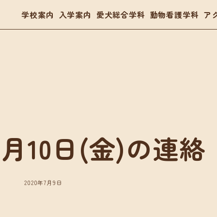
学校案内
入学案内
愛犬総合学科
動物看護学科
ア
- トリマー
- 愛玩動物看護師
- ドッグトレーナー
体験入学・学校見学
03
7月10日(金)の連絡
案内
愛犬総合学科
動物看護学科
要項
在校生の声
国家資格「愛玩動物看護師
金・教育ローン
卒業生の声
在校生の声
2020年7月9日
卒業生の声
入学・学校見学