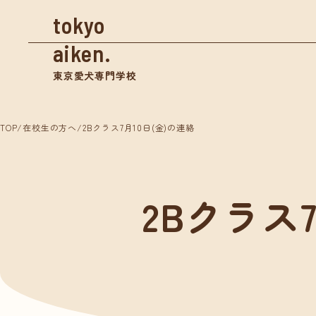
tokyo
aiken.
東京愛犬専門学校
TOP
/
在校生の方へ
/
2Bクラス7月10日(金)の連絡
資料請求
2Bクラス
学校案内
入学
東京愛犬の特長
募集
めざせる仕事紹介
奨学
- トリマー
- 愛玩動物看護師
体験