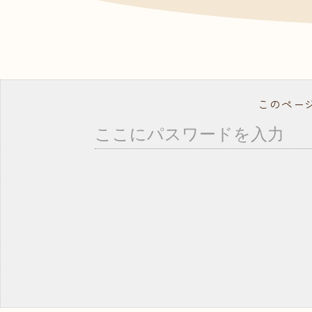
- ドッグトレーナー
資料
よく
就職サポート・資格取得
講師紹介
年間行事スケジュール
学校概要・学校のあゆみ
このペー
在校生の方へ
卒業生の方へ
事業所の皆様へ
教職員募集
モデル犬募集
コ