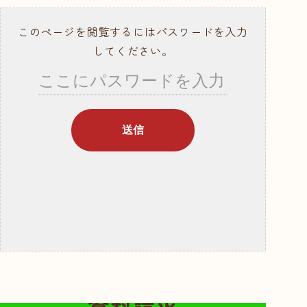
就職サポート・資
格取得
このページを閲覧するにはパスワードを入力
講師紹介
してください。
年間行事スケ
ジュール
学校概要・学校の
あゆみ
入学案内
募集要項
奨学金・教育ロー
ン
体験入学・学校見
無料の資料請求はこちらから
学
資料請求
資料請求