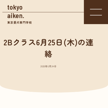
tokyo
aiken.
東京愛犬専門学校
2Bクラス6月25日(木)の連
入学相談室
体験入学
絡
資料請求
03-3361-
学校見学
5855
2020年6月24日
学校案内
東京愛犬の特長
めざせる仕事紹介
- トリマー
- 愛玩動物看護師
- ドッグトレーナー