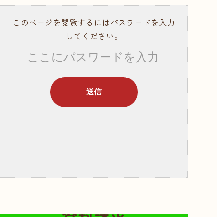
就職サポート・資
格取得
このページを閲覧するにはパスワードを入力
講師紹介
してください。
年間行事スケ
ジュール
学校概要・学校の
あゆみ
入学案内
募集要項
奨学金・教育ロー
ン
体験入学・学校見
無料の資料請求はこちらから
学
資料請求
資料請求