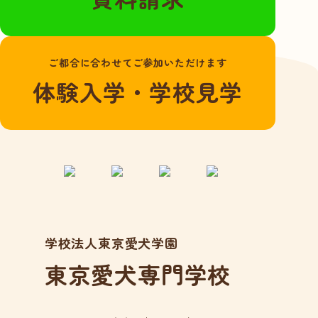
よくある質問
愛犬総合学科
ご都合に合わせてご参加いただけます
在校生の声
体験入学・学校見学
卒業生の声
動物看護学科
国家資格「愛玩動
物看護師」とは？
在校生の声
卒業生の声
学校法人東京愛犬学園
アクセス
東京愛犬専門学校
在校生の方へ
卒業生の方へ
事業所の皆様へ