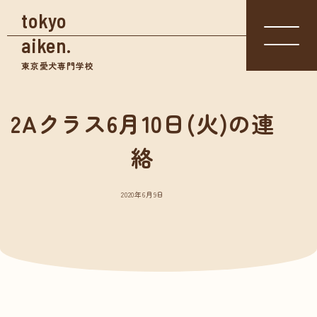
tokyo
aiken.
東京愛犬専門学校
2Aクラス6月10日(火)の連
入学相談室
体験入学
絡
資料請求
03-3361-
学校見学
5855
2020年6月9日
学校案内
東京愛犬の特長
めざせる仕事紹介
- トリマー
- 愛玩動物看護師
- ドッグトレーナー