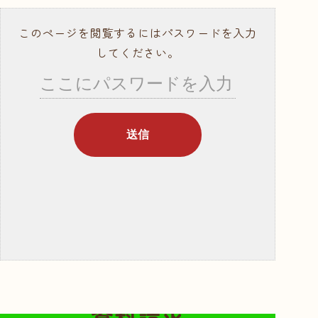
就職サポート・資
格取得
このページを閲覧するにはパスワードを入力
講師紹介
してください。
年間行事スケ
ジュール
学校概要・学校の
あゆみ
入学案内
募集要項
奨学金・教育ロー
ン
体験入学・学校見
無料の資料請求はこちらから
学
資料請求
資料請求