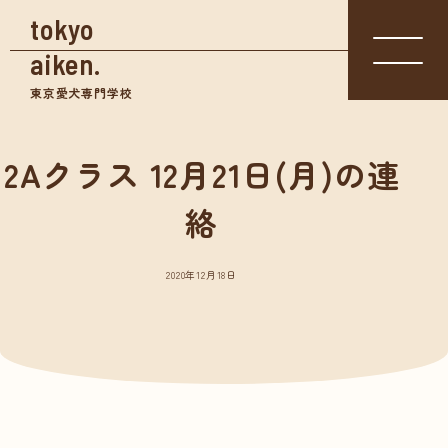
tokyo
aiken.
東京愛犬専門学校
2Aクラス 12月21日(月)の連
入学相談室
体験入学
絡
資料請求
03-3361-
学校見学
5855
2020年12月18日
学校案内
東京愛犬の特長
めざせる仕事紹介
- トリマー
- 愛玩動物看護師
- ドッグトレーナー