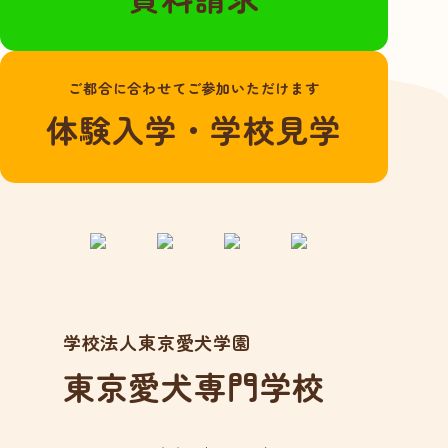
よくある質問
愛犬総合学科
ご都合に合わせてご参加いただけます
在校生の声
体験入学・学校見学
卒業生の声
動物看護学科
国家資格「愛玩動
物看護師」とは？
在校生の声
卒業生の声
学校法人東京愛犬学園
アクセス
東京愛犬専門学校
在校生の方へ
卒業生の方へ
事業所の皆様へ