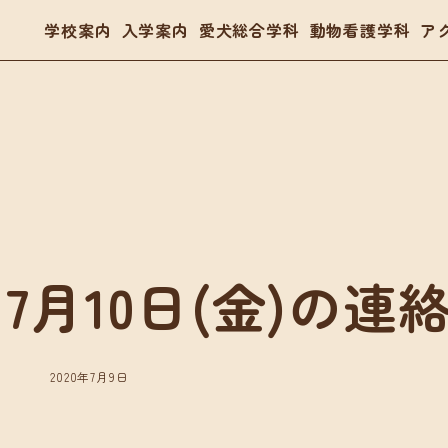
学校案内
入学案内
愛犬総合学科
動物看護学科
ア
- トリマー
- 愛玩動物看護師
- ドッグトレーナー
体験入学・学校見学
03
7月10日(金)の連
案内
愛犬総合学科
動物看護学科
要項
在校生の声
国家資格「愛玩動物看護師
金・教育ローン
卒業生の声
在校生の声
2020年7月9日
卒業生の声
入学・学校見学