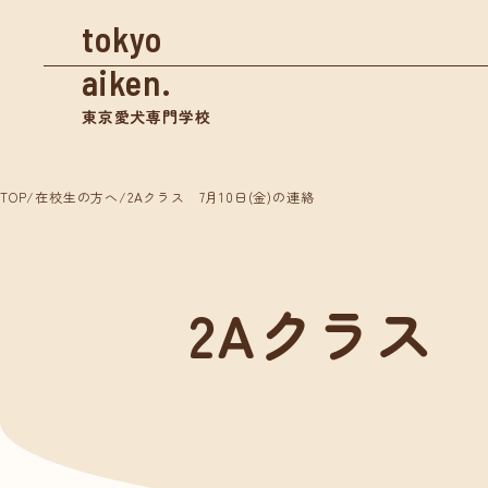
tokyo
aiken.
東京愛犬専門学校
TOP
/
在校生の方へ
/
2Aクラス 7月10日(金)の連絡
資料請求
2Aクラス 
学校案内
入学
東京愛犬の特長
募集
めざせる仕事紹介
奨学
- トリマー
- 愛玩動物看護師
体験