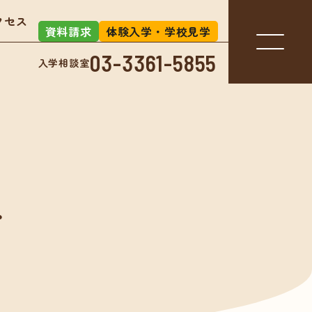
クセス
資料請求
体験入学・学校見学
03-3361-5855
入学相談室
入学相談室
-3361-5855
絡
アクセス
お知らせ
」とは？