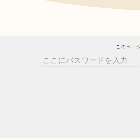
- ドッグトレーナー
資料
よく
就職サポート・資格取得
講師紹介
年間行事スケジュール
学校概要・学校のあゆみ
このペー
在校生の方へ
卒業生の方へ
事業所の皆様へ
教職員募集
モデル犬募集
コ