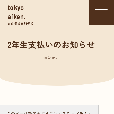
tokyo
aiken.
東京愛犬専門学校
2年生支払いのお知らせ
入学相談室
体験入学
資料請求
03-3361-
学校見学
5855
2020年10月5日
学校案内
東京愛犬の特長
めざせる仕事紹介
- トリマー
- 愛玩動物看護師
- ドッグトレーナー
このページを閲覧するにはパスワードを入力