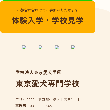
よくある質問
ご都合に合わせてご参加いただけます
愛犬総合学科
体験入学・学校見学
在校生の声
卒業生の声
動物看護学科
国家資格「愛玩動
物看護師」とは？
在校生の声
学校法人東京愛犬学園
卒業生の声
東京愛犬専門学校
アクセス
在校生の方へ
卒業生の方へ
〒164-0002 東京都中野区上高田1-1-1
事務局：
03-3366-2322
事業所の皆様へ