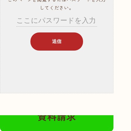
就職サポート・資
してください。
格取得
講師紹介
年間行事スケ
ジュール
学校概要・学校の
あゆみ
入学案内
募集要項
奨学金・教育ロー
ン
無料の資料請求はこちらから
体験入学・学校見
資料請求
学
資料請求