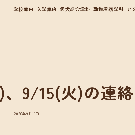
学校案内
入学案内
愛犬総合学科
動物看護学科
ア
- トリマー
- 愛玩動物看護師
- ドッグトレーナー
体験入学・学校見学
03
(月)、9/15(火)の連絡
案内
愛犬総合学科
動物看護学科
要項
在校生の声
国家資格「愛玩動物看護師
金・教育ローン
卒業生の声
在校生の声
2020年9月11日
卒業生の声
入学・学校見学