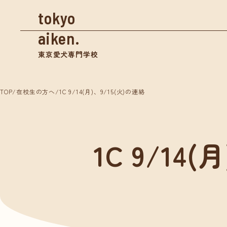
tokyo
aiken.
東京愛犬専門学校
TOP
/
在校生の方へ
/
1C 9/14(月)、9/15(火)の連絡
資料請求
1C 9/14
学校案内
入学
東京愛犬の特長
募集
めざせる仕事紹介
奨学
- トリマー
- 愛玩動物看護師
体験