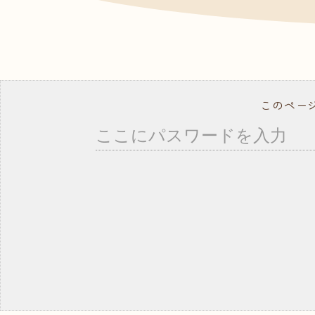
- ドッグトレーナー
資料
よく
就職サポート・資格取得
講師紹介
年間行事スケジュール
学校概要・学校のあゆみ
このペー
在校生の方へ
卒業生の方へ
事業所の皆様へ
教職員募集
モデル犬募集
コ