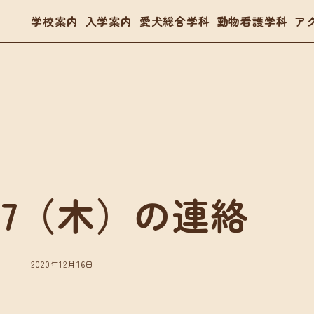
学校案内
入学案内
愛犬総合学科
動物看護学科
ア
- トリマー
- 愛玩動物看護師
- ドッグトレーナー
体験入学・学校見学
03
2/17（木）の連絡
案内
愛犬総合学科
動物看護学科
要項
在校生の声
国家資格「愛玩動物看護師
金・教育ローン
卒業生の声
在校生の声
2020年12月16日
卒業生の声
入学・学校見学