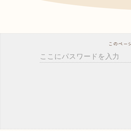
- ドッグトレーナー
資料
よく
就職サポート・資格取得
講師紹介
年間行事スケジュール
学校概要・学校のあゆみ
このペー
在校生の方へ
卒業生の方へ
事業所の皆様へ
教職員募集
モデル犬募集
コ