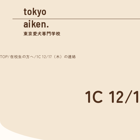
tokyo
aiken.
東京愛犬専門学校
TOP
/
在校生の方へ
/
1C 12/17（木）の連絡
資料請求
1C 1
学校案内
入学
東京愛犬の特長
募集
めざせる仕事紹介
奨学
- トリマー
- 愛玩動物看護師
体験