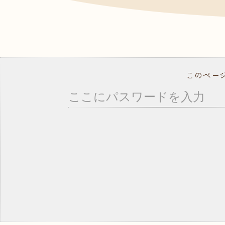
- ドッグトレーナー
資料
よく
就職サポート・資格取得
講師紹介
年間行事スケジュール
学校概要・学校のあゆみ
このペー
在校生の方へ
卒業生の方へ
事業所の皆様へ
教職員募集
モデル犬募集
コ