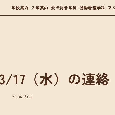
学校案内
入学案内
愛犬総合学科
動物看護学科
ア
- トリマー
- 愛玩動物看護師
- ドッグトレーナー
体験入学・学校見学
03
3/17（水）の連絡
案内
愛犬総合学科
動物看護学科
要項
在校生の声
国家資格「愛玩動物看護師
金・教育ローン
卒業生の声
在校生の声
2021年3月16日
卒業生の声
入学・学校見学