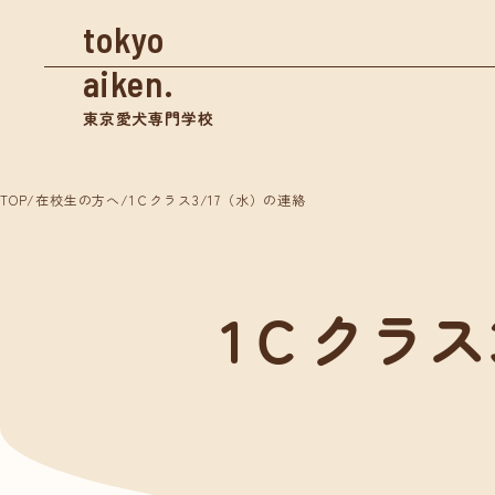
tokyo
aiken.
東京愛犬専門学校
TOP
/
在校生の方へ
/
1Ｃクラス3/17（水）の連絡
資料請求
1Ｃクラス
学校案内
入学
東京愛犬の特長
募集
めざせる仕事紹介
奨学
- トリマー
- 愛玩動物看護師
体験