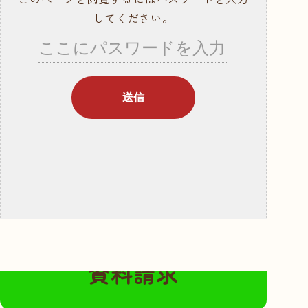
就職サポート・資
してください。
格取得
講師紹介
年間行事スケ
ジュール
学校概要・学校の
あゆみ
入学案内
募集要項
奨学金・教育ロー
ン
無料の資料請求はこちらから
体験入学・学校見
資料請求
学
資料請求