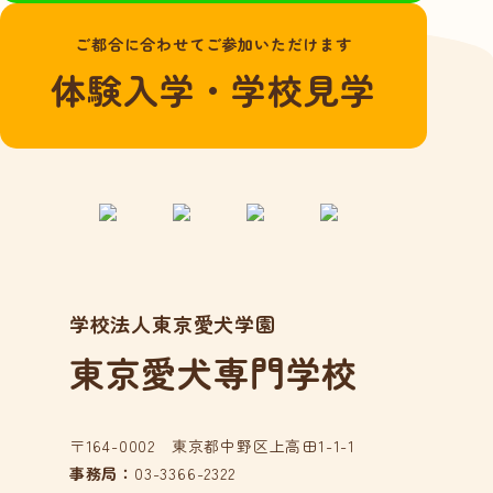
よくある質問
ご都合に合わせてご参加いただけます
愛犬総合学科
体験入学・学校見学
在校生の声
卒業生の声
動物看護学科
国家資格「愛玩動
物看護師」とは？
在校生の声
学校法人東京愛犬学園
卒業生の声
東京愛犬専門学校
アクセス
在校生の方へ
卒業生の方へ
〒164-0002 東京都中野区上高田1-1-1
事務局：
03-3366-2322
事業所の皆様へ