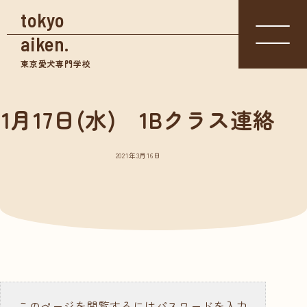
tokyo
aiken.
東京愛犬専門学校
1月17日(水) 1Bクラス連絡
入学相談室
体験入学
資料請求
03-3361-
学校見学
5855
2021年3月16日
学校案内
東京愛犬の特長
めざせる仕事紹介
- トリマー
- 愛玩動物看護師
- ドッグトレーナー
このページを閲覧するにはパスワードを入力