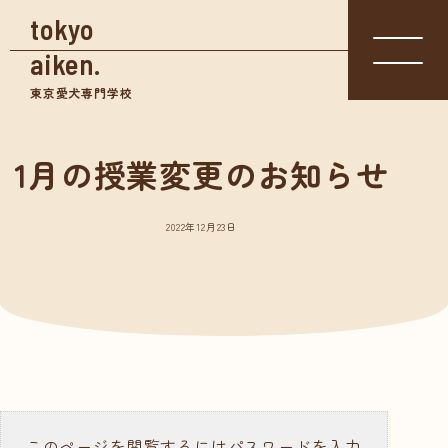
tokyo
aiken.
東京愛犬専門学校
1月の授業変更のお知らせ
入学相談室
体験入学
資料請求
03-3361-
学校見学
5855
2022年12月23日
学校案内
東京愛犬の特長
めざせる仕事紹介
- トリマー
- 愛玩動物看護師
- ドッグトレーナー
このページを閲覧するにはパスワードを入力