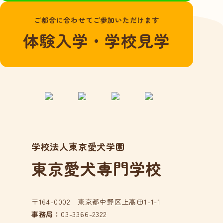
よくある質問
ご都合に合わせてご参加いただけます
愛犬総合学科
体験入学・学校見学
在校生の声
卒業生の声
動物看護学科
国家資格「愛玩動
物看護師」とは？
在校生の声
学校法人東京愛犬学園
卒業生の声
東京愛犬専門学校
アクセス
在校生の方へ
卒業生の方へ
〒164-0002 東京都中野区上高田1-1-1
事務局：
03-3366-2322
事業所の皆様へ