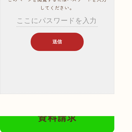
就職サポート・資
してください。
格取得
講師紹介
年間行事スケ
ジュール
学校概要・学校の
あゆみ
入学案内
募集要項
奨学金・教育ロー
ン
無料の資料請求はこちらから
体験入学・学校見
資料請求
学
資料請求