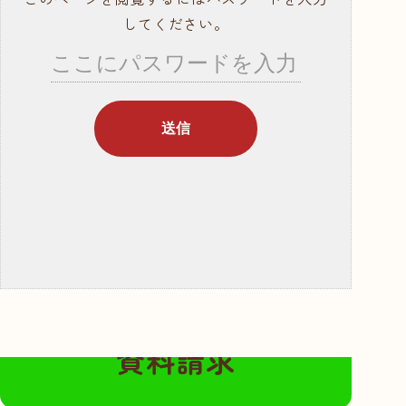
就職サポート・資
してください。
格取得
講師紹介
年間行事スケ
ジュール
学校概要・学校の
あゆみ
入学案内
募集要項
奨学金・教育ロー
ン
無料の資料請求はこちらから
体験入学・学校見
資料請求
学
資料請求