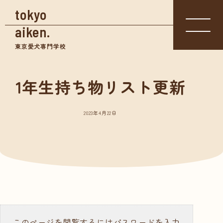
tokyo
aiken.
東京愛犬専門学校
1年生持ち物リスト更新
入学相談室
体験入学
資料請求
03-3361-
学校見学
5855
2023年4月22日
学校案内
東京愛犬の特長
めざせる仕事紹介
- トリマー
- 愛玩動物看護師
- ドッグトレーナー
このページを閲覧するにはパスワードを入力