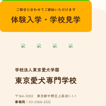
よくある質問
ご都合に合わせてご参加いただけます
愛犬総合学科
体験入学・学校見学
在校生の声
卒業生の声
動物看護学科
国家資格「愛玩動
物看護師」とは？
在校生の声
学校法人東京愛犬学園
卒業生の声
東京愛犬専門学校
アクセス
在校生の方へ
卒業生の方へ
〒164-0002 東京都中野区上高田1-1-1
事務局：
03-3366-2322
事業所の皆様へ