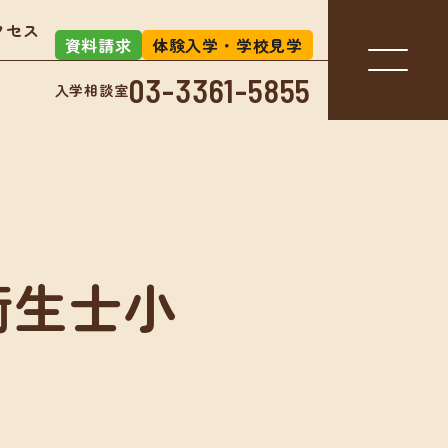
クセス
資料請求
体験入学・学校見学
03-3361-5855
入学相談室
入学相談室
-3361-5855
衛生士小
アクセス
お知らせ
」とは？