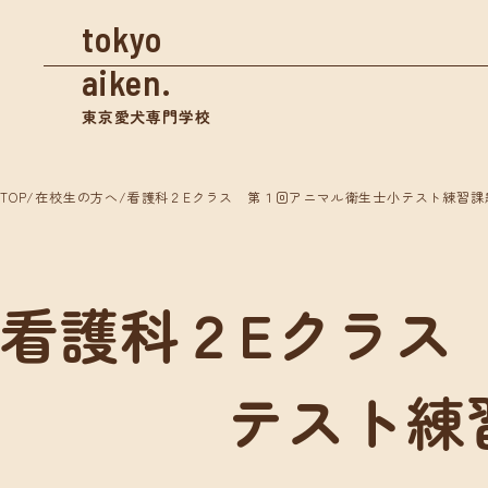
tokyo
aiken.
東京愛犬専門学校
TOP
/
在校生の方へ
/
看護科２Eクラス 第１回アニマル衛生士小テスト練習課
資料請求
看護科２Eクラス
学校案内
入学
東京愛犬の特長
募集
テスト練
めざせる仕事紹介
奨学
- トリマー
- 愛玩動物看護師
体験