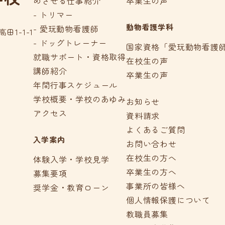
めざせる仕事紹介
卒業生の声
- トリマー
動物看護学科
- 愛玩動物看護師
田1-1-1
- ドッグトレーナー
国家資格「愛玩動物看護
就職サポート・資格取得
在校生の声
講師紹介
卒業生の声
年間行事スケジュール
学校概要・学校のあゆみ
お知らせ
アクセス
資料請求
よくあるご質問
入学案内
お問い合わせ
在校生の方へ
体験入学・学校見学
卒業生の方へ
募集要項
事業所の皆様へ
奨学金・教育ローン
個人情報保護について
教職員募集