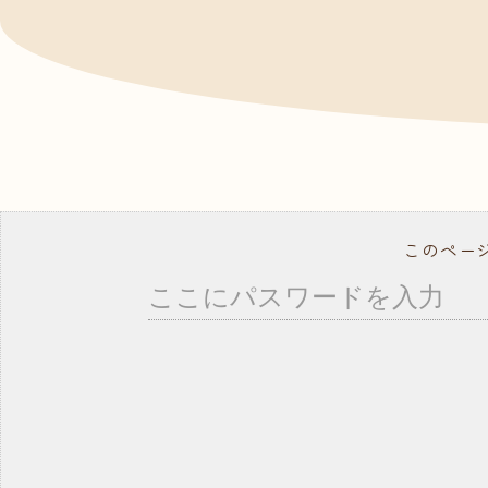
- ドッグトレーナー
資料
よく
就職サポート・資格取得
講師紹介
年間行事スケジュール
学校概要・学校のあゆみ
在校生の方へ
卒業生の方へ
このペー
事業所の皆様へ
教職員募集
モデル犬募集
コ