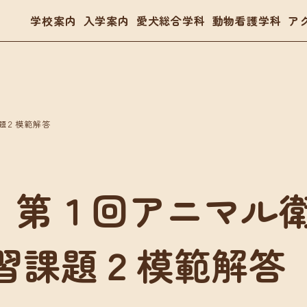
学校案内
入学案内
愛犬総合学科
動物看護学科
ア
- トリマー
題２模範解答
- 愛玩動物看護師
- ドッグトレーナー
体験入学・学校見学
03
 第１回アニマル
案内
愛犬総合学科
動物看護学科
要項
在校生の声
国家資格「愛玩動物看護師
習課題２模範解答
金・教育ローン
卒業生の声
在校生の声
卒業生の声
入学・学校見学