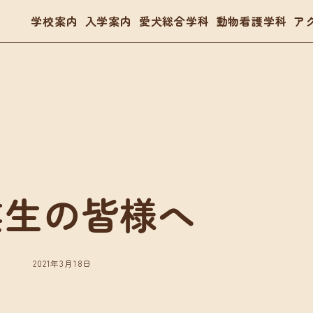
学校案内
入学案内
愛犬総合学科
動物看護学科
ア
- トリマー
- 愛玩動物看護師
- ドッグトレーナー
体験入学・学校見学
03
業生の皆様へ
案内
愛犬総合学科
動物看護学科
要項
在校生の声
国家資格「愛玩動物看護師
金・教育ローン
卒業生の声
在校生の声
2021年3月18日
卒業生の声
入学・学校見学