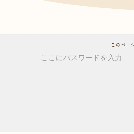
- ドッグトレーナー
資料
よく
就職サポート・資格取得
講師紹介
年間行事スケジュール
学校概要・学校のあゆみ
このペー
在校生の方へ
卒業生の方へ
事業所の皆様へ
教職員募集
モデル犬募集
コ