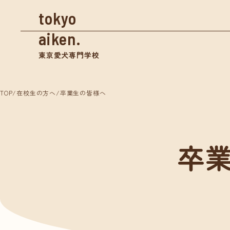
tokyo
aiken.
東京愛犬専門学校
TOP
/
在校生の方へ
/
卒業生の皆様へ
資料請求
卒
学校案内
入学
東京愛犬の特長
募集
めざせる仕事紹介
奨学
- トリマー
- 愛玩動物看護師
体験