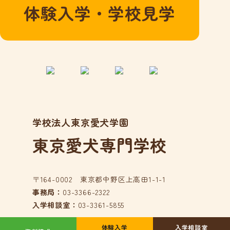
体験入学・学校見学
よくある質問
愛犬総合学科
在校生の声
卒業生の声
動物看護学科
国家資格「愛玩動
学校法人東京愛犬学園
物看護師」とは？
在校生の声
東京愛犬専門学校
卒業生の声
アクセス
〒164-0002 東京都中野区上高田1-1-1
事務局：
03-3366-2322
在校生の方へ
入学相談室：
03-3361-5855
卒業生の方へ
事業所の皆様へ
体験入学
入学相談室
© 東京愛犬専門学校