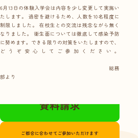
就職サポート・資
6月13日の体験入学会は内容を少し変更して実施い
格取得
たします。 過密を避けるため、人数を10名程度に
講師紹介
制限しました。 在校生との交流は残念ながら無く
年間行事スケ
なりました。 衛生面については徹底して感染予防
ジュール
に努めます。できる限りの対策をいたしますので、
学校概要・学校の
どうぞ安心してご参加ください。
あゆみ
総務
入学案内
部より
募集要項
奨学金・教育ロー
無料の資料請求はこちらから
ン
資料請求
体験入学・学校見
学
ご都合に合わせてご参加いただけます
資料請求