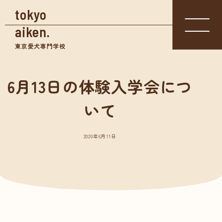
tokyo
aiken.
東京愛犬専門学校
6月13日の体験入学会につ
入学相談室
体験入学
いて
資料請求
03-3361-
学校見学
5855
2020年6月11日
学校案内
東京愛犬の特長
めざせる仕事紹介
- トリマー
- 愛玩動物看護師
- ドッグトレーナー