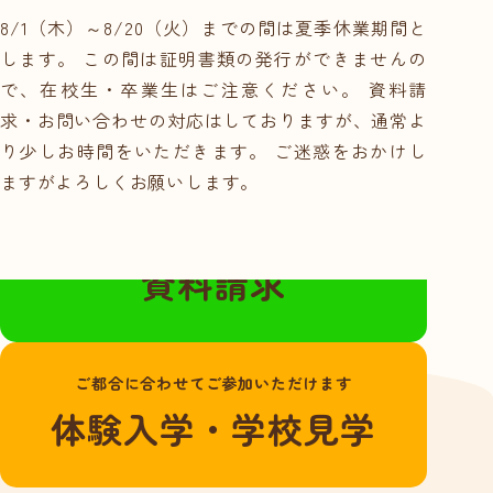
就職サポート・資
8/1（木）～8/20（火）までの間は夏季休業期間と
格取得
します。 この間は証明書類の発行ができませんの
講師紹介
で、在校生・卒業生はご注意ください。 資料請
年間行事スケ
求・お問い合わせの対応はしておりますが、通常よ
ジュール
り少しお時間をいただきます。 ご迷惑をおかけし
学校概要・学校の
ますがよろしくお願いします。
あゆみ
無料の資料請求はこちらから
入学案内
資料請求
募集要項
奨学金・教育ロー
ン
ご都合に合わせてご参加いただけます
体験入学・学校見学
体験入学・学校見
学
資料請求