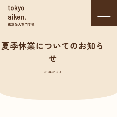
tokyo
aiken.
東京愛犬専門学校
夏季休業についてのお知ら
入学相談室
体験入学
せ
資料請求
03-3361-
学校見学
5855
2019年7月22日
学校案内
東京愛犬の特長
めざせる仕事紹介
- トリマー
- 愛玩動物看護師
- ドッグトレーナー