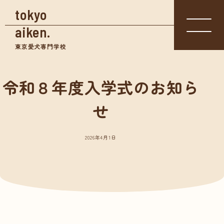
tokyo
aiken.
東京愛犬専門学校
令和８年度入学式のお知ら
入学相談室
体験入学
せ
資料請求
03-3361-
学校見学
5855
2026年4月1日
学校案内
東京愛犬の特長
めざせる仕事紹介
- トリマー
- 愛玩動物看護師
- ドッグトレーナー