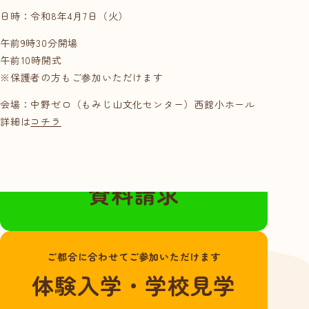
就職サポート・資
日時：令和8年4月7日（火）
格取得
午前9時30分開場
講師紹介
午前10時開式
年間行事スケ
※保護者の方もご参加いただけます
ジュール
学校概要・学校の
会場：中野ゼロ（もみじ山文化センター）西館小ホール
詳細は
コチラ
あゆみ
入学案内
無料の資料請求はこちらから
募集要項
資料請求
奨学金・教育ロー
ン
ご都合に合わせてご参加いただけます
体験入学・学校見
体験入学・学校見学
学
資料請求